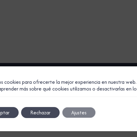
os cookies para ofrecerte la mejor experiencia en nuestra web.
Transforma tu presencia web en un imán de clientes
prender más sobre qué cookies utilizamos o desactivarlas en l
paga cuando cierres una venta. ¡No dejes clientes en
actúa ya!
ptar
Rechazar
Ajustes