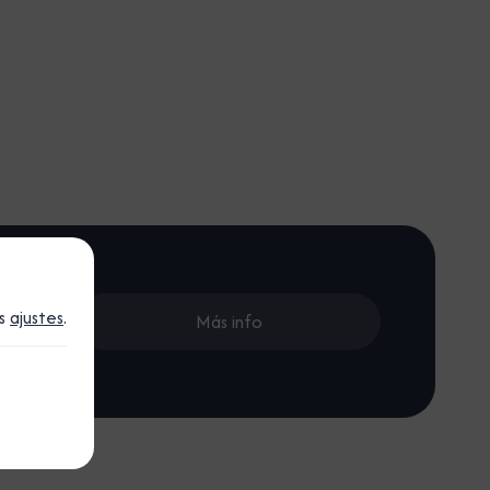
. Solo
os
ajustes
.
 el aire,
Más info